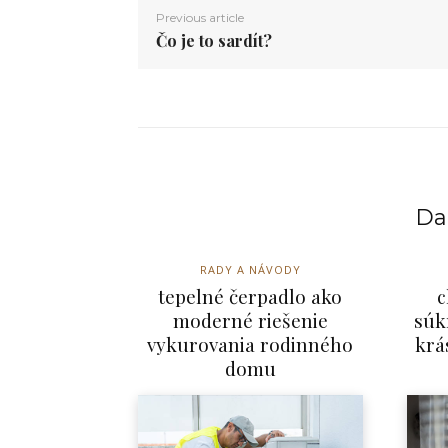
Previous article
Čo je to sardít?
Dal
RADY A NÁVODY
tepelné čerpadlo ako
c
moderné riešenie
súk
vykurovania rodinného
krá
domu