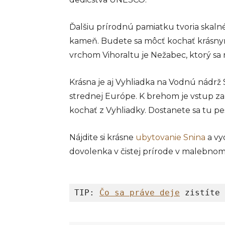
Ďalšiu prírodnú pamiatku tvoria skalné
kameň. Budete sa môcť kochať krásnymi
vrchom Vihoraltu je Nežabec, ktorý s
Krásna je aj Vyhliadka na Vodnú nádrž S
strednej Európe. K brehom je vstup z
kochať z Vyhliadky. Dostanete sa tu peš
Nájdite si krásne
ubytovanie Snina
a vy
dovolenka v čistej prírode v malebn
TIP: 
Čo sa práve deje
 zistíte 