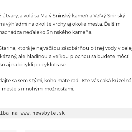
 útvary, a volá sa Malý Sninský kameň a Veľký Sninský
 výhľadmi na okolité vrchy aj okolie mesta. Ďalším
a nachádza neďaleko Sninského kameňa.
tarina, ktorá je najväčšou zásobárňou pitnej vody v cele
akázaný, ale hladinou a veľkou plochou sa budete môcť
o aj na bicykli po cyklotrase.
dajte sa sem s tými, koho máte radi. Iste vás čaká kúzelná
om meste s mnohými možnosťami.
iba na www.newsbyte.sk