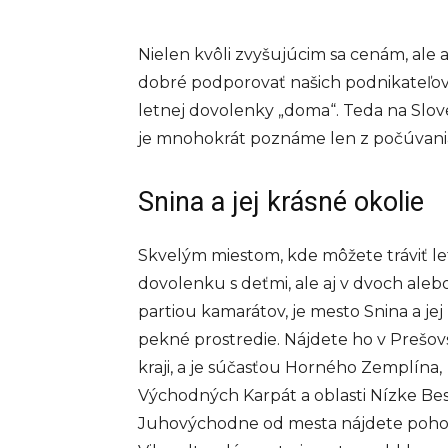
Nielen kvôli zvyšujúcim sa cenám, ale a
dobré podporovať našich podnikateľov,
letnej dovolenky „doma“. Teda na Sloven
je mnohokrát poznáme len z počúvania
Snina a jej krásné okolie
Skvelým miestom, kde môžete tráviť l
dovolenku s deťmi, ale aj v dvoch alebo
partiou kamarátov, je mesto Snina a jej 
pekné prostredie. Nájdete ho v Prešo
kraji, a je súčasťou Horného Zemplína,
Východných Karpát a oblasti Nízke Be
Juhovýchodne od mesta nájdete poho