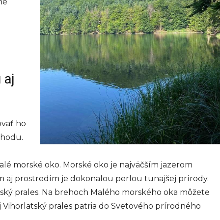
né
 aj
ovať ho
chodu.
lé morské oko. Morské oko je najväčším jazerom
m aj prostredím je dokonalou perlou tunajšej prírody.
atský prales. Na brehoch Malého morského oka môžete
j Vihorlatský prales patria do Svetového prírodného