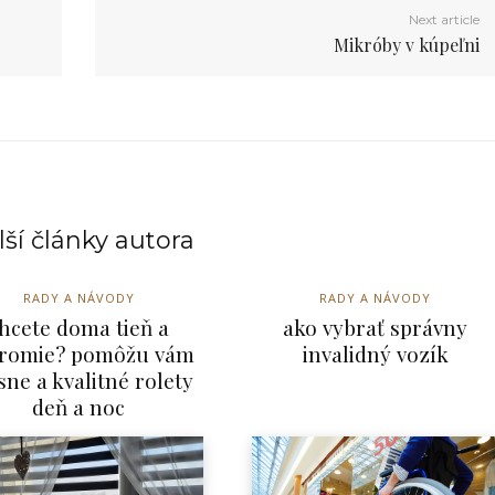
Next article
Mikróby v kúpeľni
ší články autora
RADY A NÁVODY
RADY A NÁVODY
hcete doma tieň a
ako vybrať správny
romie? pomôžu vám
invalidný vozík
sne a kvalitné rolety
deň a noc