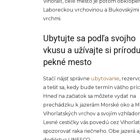
Vihoralt, celé mesto je potom obklope
Laboreckou vrchovinou a Bukovskými
vrchmi.
Ubytujte sa podľa svojho
vkusu a užívajte si prírodu
pekné mesto
Stačí nájsť správne
ubytovanie
, rezerv
a tešiť sa, kedy bude termín vášho prí
Hneď na začiatok sa môžete vydať na
prechádzku k jazerám Morské oko a Ma
Vihorlatských vrchov a svojím vzhľado
Lesné cestičky vás povedú cez Vihorl
spozorovať raka riečneho. Obe jazerá a
dedičstva UNESCO.