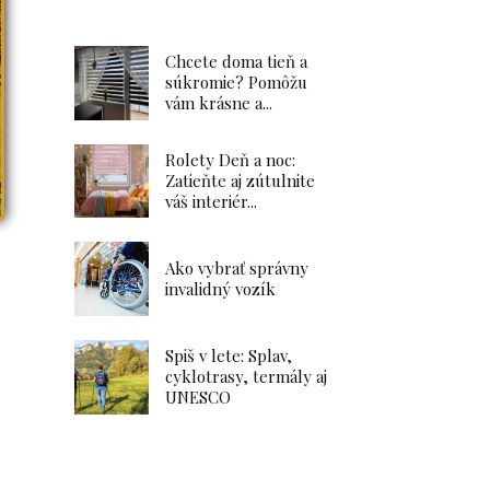
Chcete doma tieň a
súkromie? Pomôžu
vám krásne a...
Rolety Deň a noc:
Zatieňte aj zútulnite
váš interiér...
Ako vybrať správny
invalidný vozík
Spiš v lete: Splav,
cyklotrasy, termály aj
UNESCO