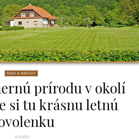
RADY A NÁVODY
ernú prírodu v okolí
e si tu krásnu letnú
ovolenku
10.6.2022