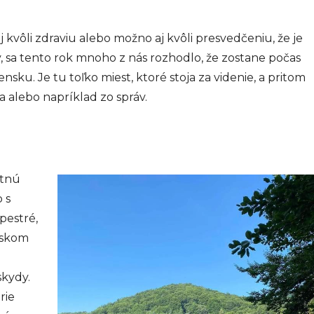
j kvôli zdraviu alebo možno aj kvôli presvedčeniu, že je
 sa tento rok mnoho z nás rozhodlo, že zostane počas
sku. Je tu toľko miest, ktoré stoja za videnie, a pritom
 alebo napríklad zo správ.
etnú
 s
pestré,
vskom
skydy.
rie