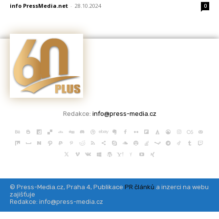
info PressMedia.net
-
28.10.2024
0
Redakce:
info@press-media.cz
© Press-Media.cz, Praha 4, Publikace
PR článků
a inzerci na webu
zajišťuje
Redakce: info@press-media.cz