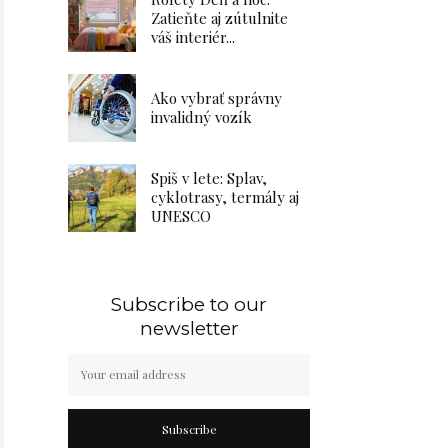
Zatieňte aj zútulnite
váš interiér...
Ako vybrať správny
invalidný vozík
Spiš v lete: Splav,
cyklotrasy, termály aj
UNESCO
Subscribe to our
newsletter
Subscribe