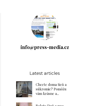
info@press-media.cz
Latest articles
Chcete doma tieň a
súkromie? Pomôžu
vám krásne a...
Rolety Deň a noc: