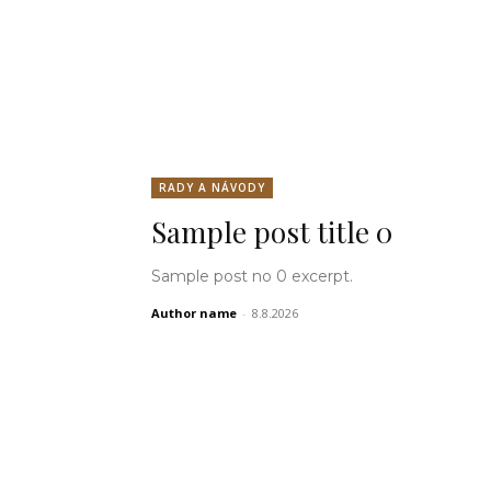
RADY A NÁVODY
Sample post title 0
Sample post no 0 excerpt.
Author name
-
8.8.2026