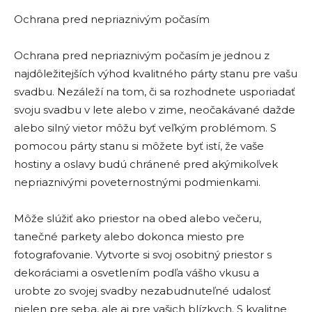
Ochrana pred nepriaznivým počasím
Ochrana pred nepriaznivým počasím je jednou z
najdôležitejších výhod kvalitného párty stanu pre vašu
svadbu. Nezáleží na tom, či sa rozhodnete usporiadať
svoju svadbu v lete alebo v zime, neočakávané dažde
alebo silný vietor môžu byť veľkým problémom. S
pomocou párty stanu si môžete byť istí, že vaše
hostiny a oslavy budú chránené pred akýmikoľvek
nepriaznivými poveternostnými podmienkami.
Môže slúžiť ako priestor na obed alebo večeru,
tanečné parkety alebo dokonca miesto pre
fotografovanie. Vytvorte si svoj osobitný priestor s
dekoráciami a osvetlením podľa vášho vkusu a
urobte zo svojej svadby nezabudnuteľné udalosť
nielen pre seba, ale aj pre vašich blízkych. S kvalitne