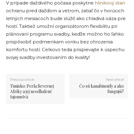
V prípade daždivého počasia poskytne
hlinikový stan
ochranu pred dažďom a vetrom, zatiaľ čo v horúcich
letných mesiacoch bude slúžiť ako chladivá oáza pre
hostí. Taktiež umožní organizátorom flexibilitu pri
plánovaní programu svadby, keďže možno ho ľahko
prispôsobiť podmienkam vonku bez ohrozenia
komfortu hostí. Celkovo teda prispievajte k úspechu
svojej svadby investovaním do kvality!
Previous article
Next article
Tunisko: Perla Severnej
Čo sú kanabinoidy a ako
Afriky a jej neodhalené
fungujú?
tajomstvá