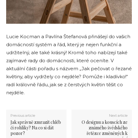
Lucie Kocman a Pavlína Štefanová přinášejí do vašich
domácností systém a řád, který je nejen funkční a
udržitelný, ale také krásný! Kromě toho nabízejí také
zajímavé rady do domácnosti, které oceníte. V
aktuální části pořadu s názvem „Jak pečovat o řezané
květiny, aby vydržely co nejdéle? Pomůže i kladívko!“
radí královně řádu, jak se z čerstvých květin těšit co
nejdéle.
Previous article
Next article
Jak správně zmrazit chléb
O designu a kouscích ze
či rohlíky? Na co si dát
známého švédského
pozor?
řetězce změněných k