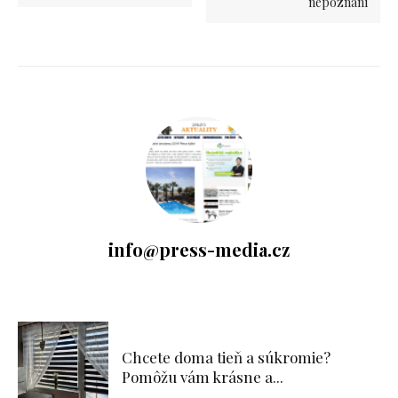
nepoznání
info@press-media.cz
Chcete doma tieň a súkromie?
Pomôžu vám krásne a...