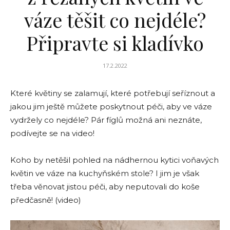
váze těšit co nejdéle?
Připravte si kladívko
17.2.2022
Které květiny se zalamují, které potřebují seříznout a
jakou jim ještě můžete poskytnout péči, aby ve váze
vydržely co nejdéle? Pár fíglů možná ani neznáte,
podívejte se na video!
Koho by netěšil pohled na nádhernou kytici voňavých
květin ve váze na kuchyňském stole? I jim je však
třeba věnovat jistou péči, aby neputovali do koše
předčasně! (video)