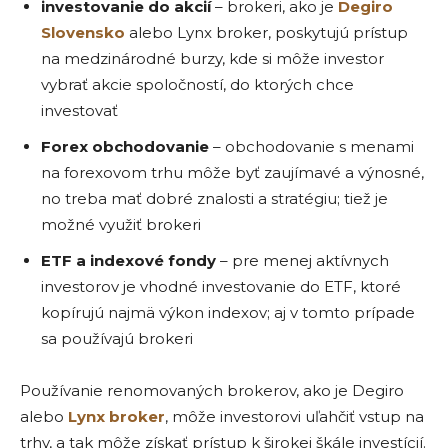
investovanie do akcií
– brokeri, ako je
Degiro
Slovensko
alebo Lynx broker, poskytujú prístup
na medzinárodné burzy, kde si môže investor
vybrať akcie spoločností, do ktorých chce
investovať
Forex obchodovanie
– obchodovanie s menami
na forexovom trhu môže byť zaujímavé a výnosné,
no treba mať dobré znalosti a stratégiu; tiež je
možné využiť brokeri
ETF a indexové fondy
– pre menej aktívnych
investorov je vhodné investovanie do ETF, ktoré
kopírujú najmä výkon indexov; aj v tomto prípade
sa používajú brokeri
Používanie renomovaných brokerov, ako je Degiro
alebo
Lynx broker
, môže investorovi uľahčiť vstup na
trhy, a tak môže získať prístup k širokej škále investícií.