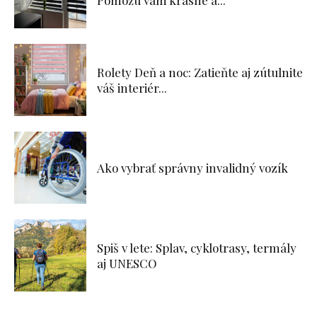
Pomôžu vám krásne a...
Rolety Deň a noc: Zatieňte aj zútulnite
váš interiér...
Ako vybrať správny invalidný vozík
Spiš v lete: Splav, cyklotrasy, termály
aj UNESCO