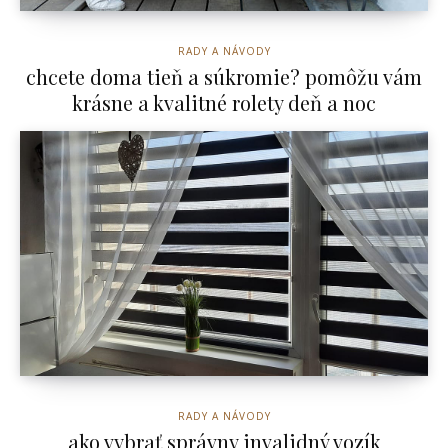
RADY A NÁVODY
chcete doma tieň a súkromie? pomôžu vám
krásne a kvalitné rolety deň a noc
RADY A NÁVODY
ako vybrať správny invalidný vozík