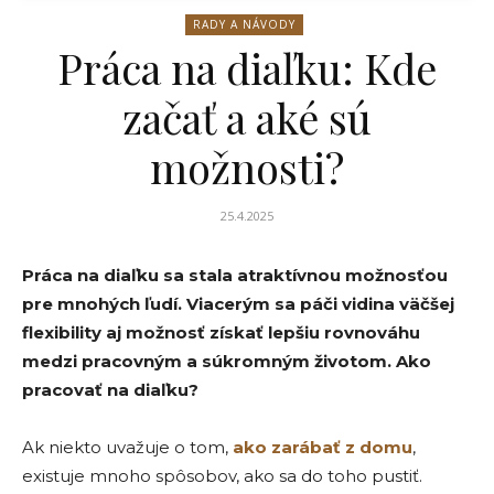
RADY A NÁVODY
Práca na diaľku: Kde
začať a aké sú
možnosti?
25.4.2025
Práca na diaľku sa stala atraktívnou možnosťou
pre mnohých ľudí. Viacerým sa páči vidina väčšej
flexibility aj možnosť získať lepšiu rovnováhu
medzi pracovným a súkromným životom. Ako
pracovať na diaľku?
Ak niekto uvažuje o tom,
ako zarábať z domu
,
existuje mnoho spôsobov, ako sa do toho pustiť.