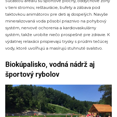
Súčasťou areálu sú športové plochy, oddychové zóny
v tieni stromov, reštaurácie, bufety a zábava pod
taktovkou animátorov pre deti aj dospelých. Navyše
mineralizovaná voda pôsobí priaznivo na pohybový
systém, nervové ochorenia a kardiovaskulárny
systém, takže urobíte niečo prospešné pre zdravie. K
výdatnej relaxácii prispievajú trysky s prúdmi tečúcej
vody, ktoré uvoľňujú a masírujú stuhnuté svalstvo.
Biokúpalisko, vodná nádrž aj
športový rybolov