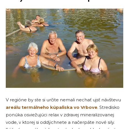
V regióne by ste si určite nemali nechať ujsť návštevu
areálu termálneho kúpaliska vo Vrbove
. Stredisko
ponúka osviežujúci relax v zdravej mineralizovanej
vode, v ktorej si oddýchnete a načerpáte nové sily.