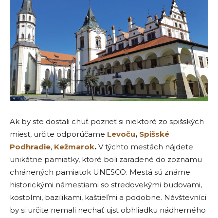
Ak by ste dostali chuť pozrieť si niektoré zo spišských
miest, určite odporúčame
Levoču
,
Spišské
Podhradie
,
Kežmarok
.
V týchto mestách nájdete
unikátne pamiatky, ktoré boli zaradené do zoznamu
chránených pamiatok UNESCO. Mestá sú známe
historickými námestiami so stredovekými budovami,
kostolmi, bazilikami, kaštieľmi a podobne. Návštevníci
by si určite nemali nechať ujsť obhliadku nádherného