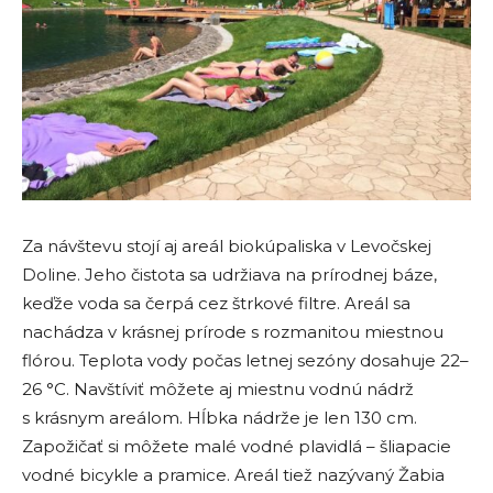
Za návštevu stojí aj areál biokúpaliska v Levočskej
Doline. Jeho čistota sa udržiava na prírodnej báze,
keďže voda sa čerpá cez štrkové filtre. Areál sa
nachádza v krásnej prírode s rozmanitou miestnou
flórou. Teplota vody počas letnej sezóny dosahuje 22–
26 °C. Navštíviť môžete aj miestnu vodnú nádrž
s krásnym areálom. Hĺbka nádrže je len 130 cm.
Zapožičať si môžete malé vodné plavidlá – šliapacie
vodné bicykle a pramice. Areál tiež nazývaný Žabia