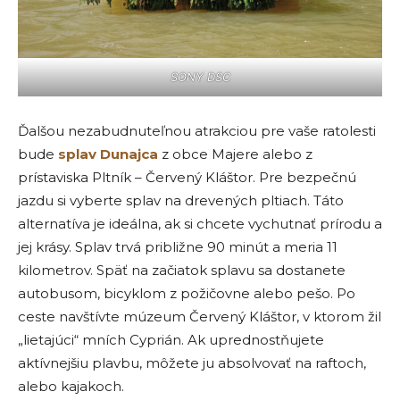
SONY DSC
Ďalšou nezabudnuteľnou atrakciou pre vaše ratolesti
bude
splav Dunajca
z obce Majere alebo z
prístaviska Pltník – Červený Kláštor. Pre bezpečnú
jazdu si vyberte splav na drevených pltiach. Táto
alternatíva je ideálna, ak si chcete vychutnať prírodu a
jej krásy. Splav trvá približne 90 minút a meria 11
kilometrov. Späť na začiatok splavu sa dostanete
autobusom, bicyklom z požičovne alebo pešo. Po
ceste navštívte múzeum Červený Kláštor, v ktorom žil
„lietajúci“ mních Cyprián. Ak uprednostňujete
aktívnejšiu plavbu, môžete ju absolvovať na raftoch,
alebo kajakoch.