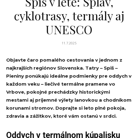
Spiš v lete: Splav,
cyklotrasy, termály aj
UNESCO
11.7.2025
Objavte čaro pomalého cestovania v jednom z
najkrajších regiónov Slovenska.
Tatry – Spiš –
Pieniny ponúkajú ideálne podmienky pre oddych v
každom veku – liečivé termálne pramene vo
Vrbove, pokojné prechádzky historickými
mestami aj príjemné výlety lanovkou a chodníkom
korunami stromov. Doprajte si leto plné pokoja,
zdravia a zážitkov, ktoré vám ostanú v srdci.
Oddych v termálnom kúpalisku