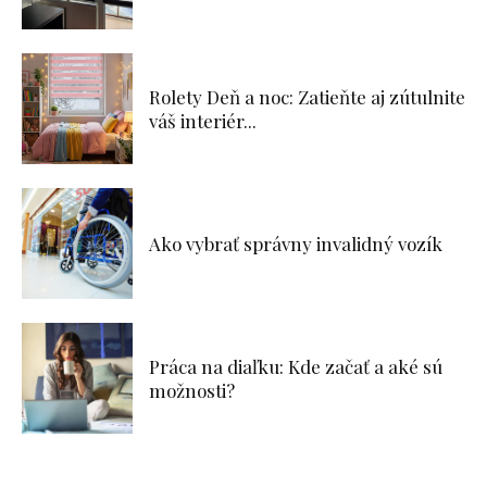
Rolety Deň a noc: Zatieňte aj zútulnite
váš interiér...
Ako vybrať správny invalidný vozík
Práca na diaľku: Kde začať a aké sú
možnosti?