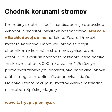
Chodník korunami stromov
Pre rodiny s deťmi a ľudí s handicapom je obrovskou
výhodou a radosťou návšteva bezbariérovej
atrakcie
v Bachledovej doline
neďaleko Ždiaru. Previezť sa
môžete kabínovou lanovkou alebo sa prejsť
chodníkom v korunách stromov s vyhliadkovou
vežou. V blízkosti sa nachádza rozsiahle lesné detské
ihrisko s rozlohou 5 000 m² a viac než 25 rôznymi
prírodnými zábavnými prvkami, ako napríklad lanová
dráha, megatrampolína, štvorlanovka a ďalšie.
Novinkou tohto roku je 15-metrov vysoká rozhľadňa
na hrebeni Spišskej Magury.
www.tatryspispieniny.sk