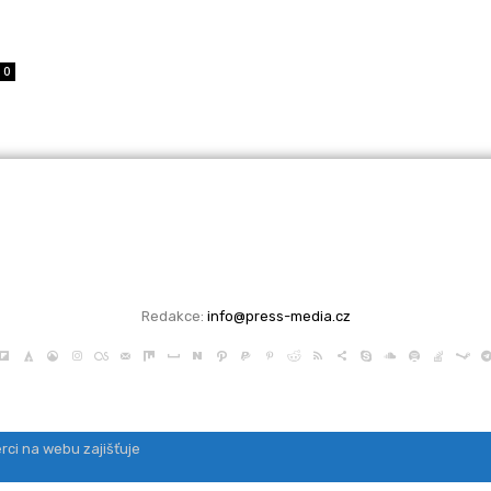
0
Redakce:
info@press-media.cz
rci na webu zajišťuje