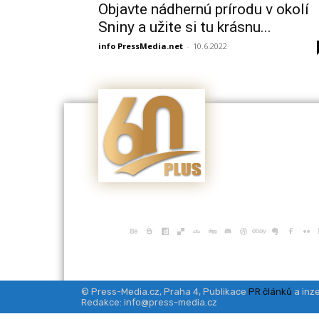
Objavte nádhernú prírodu v okolí
Sniny a užite si tu krásnu...
info PressMedia.net
-
10.6.2022
© Press-Media.cz, Praha 4, Publikace
PR článků
a inze
Redakce: info@press-media.cz