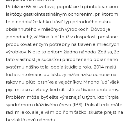
Približne 65 % svetovej populácie trpí intoleranciou
laktózy, gastrointestinálnym ochorením, pri ktorom
telo nedokáže ľahko tráviť typ prírodného cukru
obsiahnutého v mliečnych výrobkoch. Dôvod je
jednoduchý, väčšina ľudí totiž v dospelosti prestane
produkovať enzým potrebný na trávenie mliečnych
výrobkov. Nie je to pritom žiadna náhoda. Zdá sa, že
táto vlastnosť je súčasťou prirodzeného obranného
systému nášho tela: podľa štúdie z roku 2014 majú
ľudia s intoleranciou laktózy nižšie riziko ochorie na
rakovinu pľúc, prsníka a vaječníkov. Mnoho ľudí však
pije mlieko aj vtedy, keď cíti isté zažívacie problémy.
Problém môže byť ešte výraznejší u tých, ktorí trpia
syndrómom dráždivého čreva (IBS). Pokiaľ teda máte
radi mlieko, ale je vám po ňom ťažko, skúste prejsť na
bezlaktózovú náhradu.