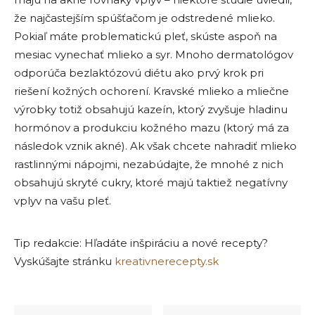
že najčastejším spúšťačom je odstredené mlieko.
Pokiaľ máte problematickú pleť, skúste aspoň na
mesiac vynechať mlieko a syr. Mnoho dermatológov
odporúča bezlaktózovú diétu ako prvý krok pri
riešení kožných ochorení. Kravské mlieko a mliečne
výrobky totiž obsahujú kazeín, ktorý zvyšuje hladinu
hormónov a produkciu kožného mazu (ktorý má za
následok vznik akné). Ak však chcete nahradiť mlieko
rastlinnými nápojmi, nezabúdajte, že mnohé z nich
obsahujú skryté cukry, ktoré majú taktiež negatívny
vplyv na vašu pleť.
Tip redakcie: Hľadáte inšpiráciu a nové recepty?
Vyskúšajte stránku
kreativnerecepty.sk