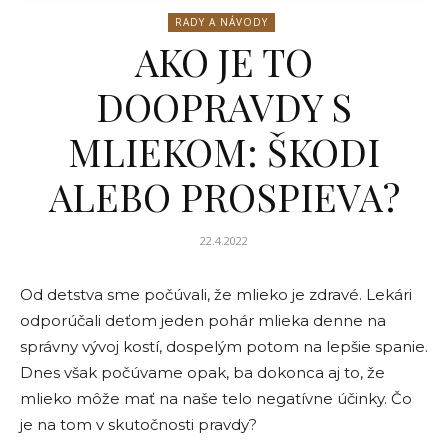
RADY A NÁVODY
AKO JE TO
DOOPRAVDY S
MLIEKOM: ŠKODI
ALEBO PROSPIEVA?
22.4.2022
Od detstva sme počúvali, že mlieko je zdravé. Lekári
odporúčali deťom jeden pohár mlieka denne na
správny vývoj kostí, dospelým potom na lepšie spanie.
Dnes však počúvame opak, ba dokonca aj to, že
mlieko môže mať na naše telo negatívne účinky. Čo
je na tom v skutočnosti pravdy?