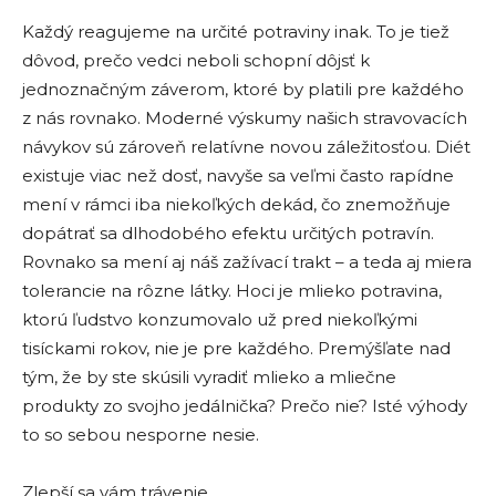
Každý reagujeme na určité potraviny inak. To je tiež
dôvod, prečo vedci neboli schopní dôjsť k
jednoznačným záverom, ktoré by platili pre každého
z nás rovnako. Moderné výskumy našich stravovacích
návykov sú zároveň relatívne novou záležitosťou. Diét
existuje viac než dosť, navyše sa veľmi často rapídne
mení v rámci iba niekoľkých dekád, čo znemožňuje
dopátrať sa dlhodobého efektu určitých potravín.
Rovnako sa mení aj náš zažívací trakt – a teda aj miera
tolerancie na rôzne látky. Hoci je mlieko potravina,
ktorú ľudstvo konzumovalo už pred niekoľkými
tisíckami rokov, nie je pre každého. Premýšľate nad
tým, že by ste skúsili vyradiť mlieko a mliečne
produkty zo svojho jedálnička? Prečo nie? Isté výhody
to so sebou nesporne nesie.
Zlepší sa vám trávenie