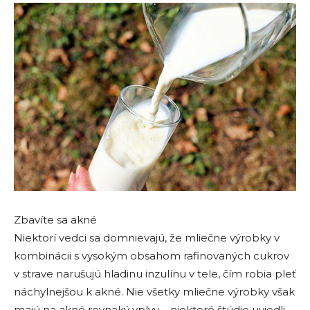
Zbavíte sa akné
Niektorí vedci sa domnievajú, že mliečne výrobky v
kombinácii s vysokým obsahom rafinovaných cukrov
v strave narušujú hladinu inzulínu v tele, čím robia pleť
náchylnejšou k akné. Nie všetky mliečne výrobky však
majú na akné rovnaký vplyv – niektoré štúdie uviedli,