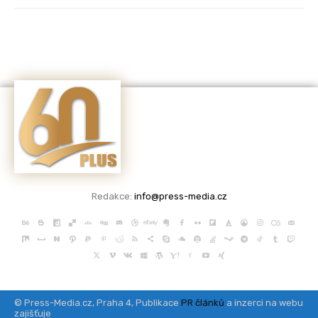
Redakce:
info@press-media.cz
© Press-Media.cz, Praha 4, Publikace
PR článků
a inzerci na webu
zajišťuje