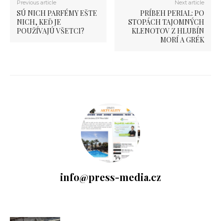
Previous article
Next article
SÚ NICH PARFÉMY EŠTE
PRÍBEH PERIAL: PO
NICH, KEĎ JE
STOPÁCH TAJOMNÝCH
POUŽÍVAJÚ VŠETCI?
KLENOTOV Z HLUBÍN
MORÍ A GRÉK
info@press-media.cz