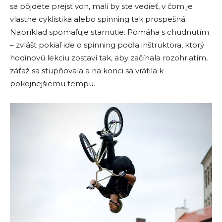
sa pôjdete prejsť von, mali by ste vedieť, v čom je
vlastne cyklistika alebo spinning tak prospešná.
Napríklad spomaľuje starnutie. Pomáha s chudnutím
– zvlášť pokiaľ ide o spinning podľa inštruktora, ktorý
hodinovú lekciu zostaví tak, aby začínala rozohriatím,
záťaž sa stupňovala a na konci sa vrátila k
pokojnejšiemu tempu.