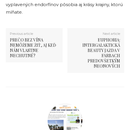
vyplavených endorfínov pôsobia aj krásy krajiny, ktorú
míňate.
Previous article
Next article
PREČO BEZ VÍNA
EUPHORIA:
NEMÔŽEME ŽIŤ, AJ KEĎ
INTERGALAKTICKÁ
NÁM VLASTNE
BEAUTY JAZDA V
NECHUTNÉ?
FARBACH
PREDOVŠETKÝM
NEONOVÝCH