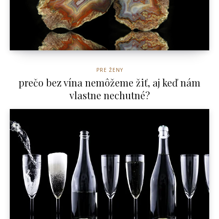
PRE ŽENY
prečo bez vína nemôžeme žiť, aj keď nám
vlastne nechutné?