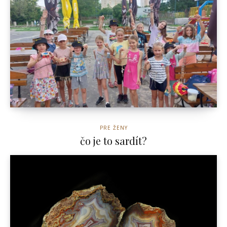
PRE ŽENY
čo je to sardít?