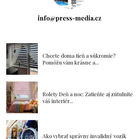
info@press-media.cz
Chcete doma tieň a súkromie?
Pomôžu vám krásne a...
Rolety Deň a noc: Zatieňte aj zútulnite
váš interiér...
Ako vybrať správny invalidný vozík