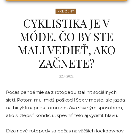
PRE ŽENY
CYKLISTIKA JE V
MÓDE. ČO BY STE
MALI VEDIEŤ, AKO
ZAČNETE?
22.4.2022
Počas pandémie sa z rotopedu stal hit sociálnych
sietí. Potom mu imidž poškodil Sex v meste, ale jazda
na bicykli napriek tomu zostáva skvelým spôsobom,
ako si zlepšiť kondíciu, spevniť telo aj vyčistiť hlavu.
Dizajnové rotopedy sa počas najväčších lockdownov