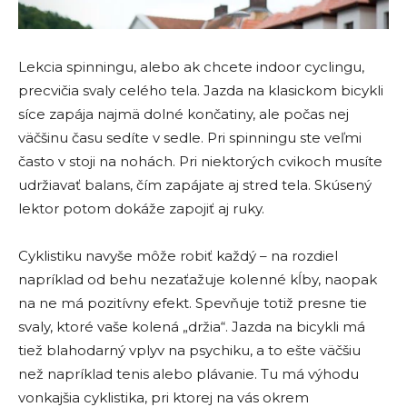
Lekcia spinningu, alebo ak chcete indoor cyclingu,
precvičia svaly celého tela. Jazda na klasickom bicykli
síce zapája najmä dolné končatiny, ale počas nej
väčšinu času sedíte v sedle. Pri spinningu ste veľmi
často v stoji na nohách. Pri niektorých cvikoch musíte
udržiavať balans, čím zapájate aj stred tela. Skúsený
lektor potom dokáže zapojiť aj ruky.
Cyklistiku navyše môže robiť každý – na rozdiel
napríklad od behu nezaťažuje kolenné kĺby, naopak
na ne má pozitívny efekt. Spevňuje totiž presne tie
svaly, ktoré vaše kolená „držia“. Jazda na bicykli má
tiež blahodarný vplyv na psychiku, a to ešte väčšiu
než napríklad tenis alebo plávanie. Tu má výhodu
vonkajšia cyklistika, pri ktorej na vás okrem