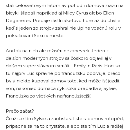
stali celosvetovým hitom av pohodlí domova zrazu na
bicykli šliapali napríklad aj Miley Cyrus alebo Ellen
Degeneres. Predaje rástli raketovo hore až do chvíle,
keď si jeden zo strojov zahral nie úplne vďačnú rolu v
pokračovaní Sexu v meste.
Ani tak na nich ale režiséri nezanevreli. Jeden z
ďalších moderných strojov sa čoskoro objavil aj v
ďalšom super slávnom seriáli – Emily in Paris. Hoci sa
tu najprv Luc správne po francúzsku podivuje, prečo
by si niekto kupoval domov toto, keď môže ísť jazdiť
von, nakoniec domáca cyklistika prepadla aj Sylvie,
Francúzka zo všetkých najfrancúzštejší.
Prečo začať?
Či už ste tím Sylvie a zaobstarali ste si domov rotopéd,
prípadne sa na to chystáte, alebo ste tím Luc a radšej