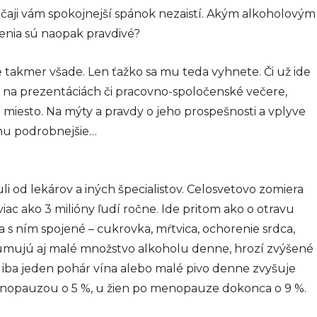
v čaji vám spokojnejší spánok nezaistí. Akým alkoholovým
nia sú naopak pravdivé?
e takmer všade. Len ťažko sa mu teda vyhnete. Či už ide
y na prezentáciách či pracovno-spoločenské večere,
e miesto. Na mýty a pravdy o jeho prospešnosti a vplyve
chu podrobnejšie…
i od lekárov a iných špecialistov. Celosvetovo zomiera
ac ako 3 milióny ľudí ročne. Ide pritom ako o otravu
 s ním spojené – cukrovka, mŕtvica, ochorenie srdca,
umujú aj malé množstvo alkoholu denne, hrozí zvýšené
u iba jeden pohár vína alebo malé pivo denne zvyšuje
nopauzou o 5 %, u žien po menopauze dokonca o 9 %.