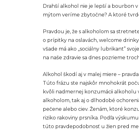
Drahší alkohol nie je lepší a bourbon 
mýtom veríme zbytočne? A ktoré tvrde
Pravdou je, že s alkoholom sa stretnet
o prípitky na oslavách, welcome drink
všade má ako „sociálny lubrikant” svoj
na naše zdravie sa dnes pozrieme tro
Alkohol škodí aj v malej miere – pravda
Túto frázu ste najskôr mnohokrát počul
kvôli nadmernej konzumácii alkoholu vi
alkoholom, tak aj o dlhodobé ochorenia
pečene alebo ciev. Ženám, ktoré konz
riziko rakoviny prsníka. Podľa výskum
túto pravdepodobnosť u žien pred me