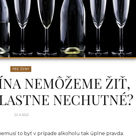
PRE ŽENY
ÍNA NEMÔŽEME ŽIŤ,
VLASTNE NECHUTNÉ?
22.4.2022
 nemusí to byť v prípade alkoholu tak úplne pravda.