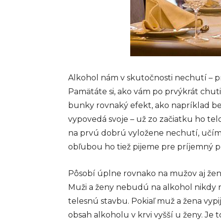
Alkohol nám v skutočnosti nechutí – 
Pamätáte si, ako vám po prvýkrát chut
bunky rovnaký efekt, ako napríklad bez
vypovedá svoje – už zo začiatku ho te
na prvú dobrú vyložene nechutí, učím
obľubou ho tiež pijeme pre príjemný po
Pôsobí úplne rovnako na mužov aj žen
Muži a ženy nebudú na alkohol nikdy r
telesnú stavbu. Pokiaľ muž a žena vy
obsah alkoholu v krvi vyšší u ženy. Je