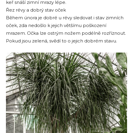
keř snáší zimní mrazy lépe.
Řez révy a dobrý stav oček
Během února je dobré u révy sledovat i stav zimních
oček, zda nedošlo k jejich většímu poškození
mrazem. Očka lze ostrým nožem podélně rozříznout.
Pokud jsou zelená, svědí to o jejich dobrém stavu.