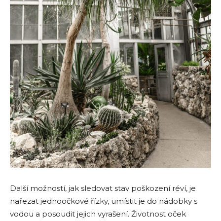
Další možností, jak sledovat stav poškození réví, je
nařezat jednoočkové řízky, umístit je do nádobky s
vodou a posoudit jejich vyrašení. Životnost oček