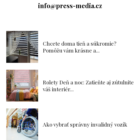
info@press-media.cz
Chcete doma tieň a súkromie?
Pomôžu vám krásne a...
Rolety Deň a noc: Zatieňte aj zútulnite
váš interiér...
Ako vybrať správny invalidný vozík