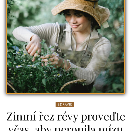
ZDRAVIE
Zimní řez révy proveďte
včas, aby neronila mízu