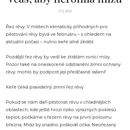
17.2.2022
Řez révy: V místech klimaticky příhodných pro
pěstování révy bývá ve februáru – s ohledem na
aktuální počasí – nutno keře silně zkrátit.
Pozdější řez révy by vedl ke ztrátám ronící mízy.
Pozor také na oneskorené odstranění zimní ochrany
révy; mohlo by podporit její předčasné rašení!
Keře čeká pravidelný zimní řez révy
Pokud se nám daří pěstovat révu v chladnějších
oblastech, kde ještě hrozí riziko výrazných poklesů
teplot, počkáme s řezem révy na první polovinu
března. Mráz by snadno poškodil očka. Neořezaný