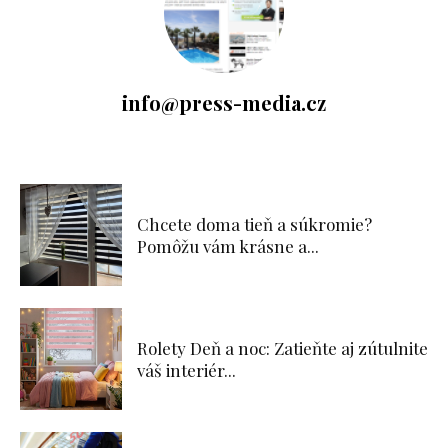
info@press-media.cz
Chcete doma tieň a súkromie?
Pomôžu vám krásne a...
Rolety Deň a noc: Zatieňte aj zútulnite
váš interiér...