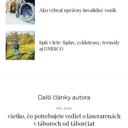
Ako vybrať správny invalidný vozík
Spiš v lete: Splav, cyklotrasy, termály
aj UNESCO
Další články autora
PRE ŽENY
všetko, čo potrebujete vedieť o laserarenách
v táboroch od táborčiat