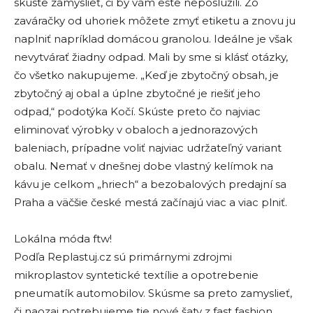
skúste zamyslieť, či by vám ešte neposlúžili. Zo
zaváračky od uhoriek môžete zmyť etiketu a znovu ju
naplniť napríklad domácou granolou. Ideálne je však
nevytvárať žiadny odpad. Mali by sme si klásť otázky,
čo všetko nakupujeme. „Keď je zbytočný obsah, je
zbytočný aj obal a úplne zbytočné je riešiť jeho
odpad,“ podotýka Kočí. Skúste preto čo najviac
eliminovať výrobky v obaloch a jednorazových
baleniach, prípadne voliť najviac udržateľný variant
obalu. Nemať v dnešnej dobe vlastný kelímok na
kávu je celkom „hriech“ a bezobalových predajní sa
Praha a väčšie české mestá začínajú viac a viac plniť.
Lokálna móda ftw!
Podľa Replastuj.cz sú primárnymi zdrojmi
mikroplastov syntetické textílie a opotrebenie
pneumatík automobilov. Skúsme sa preto zamyslieť,
či naozaj potrebujeme tie nové šaty z fast fashion