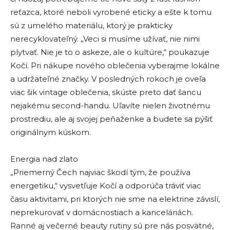
reťazca, ktoré neboli vyrobené eticky a ešte k tomu
sú z umelého materiálu, ktorý je prakticky
nerecyklovateľný. „Veci si musíme užívať, nie nimi
plytvať. Nie je to o askeze, ale o kultúre,“ poukazuje
Kočí. Pri nákupe nového oblečenia vyberajme lokálne
a udržateľné značky. V posledných rokoch je oveľa
viac šik vintage oblečenia, skúste preto dať šancu
nejakému second-handu. Uľavíte nielen životnému
prostrediu, ale aj svojej peňaženke a budete sa pýšiť
originálnym kúskom.
Energia nad zlato
„Priemerný Čech najviac škodí tým, že používa
energetiku,“ vysvetľuje Kočí a odporúča tráviť viac
času aktivitami, pri ktorých nie sme na elektrine závislí,
neprekurovať v domácnostiach a kanceláriách.
Ranné aj večerné beauty rutiny sú pre nás posvätné,