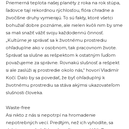
Priemerná teplota našej planéty z roka na rok stúpa,
ľadovce tají rekordnou rýchlosťou, flóra chradne a
živočíšne druhy vymierajú. To sú fakty, ktoré všetci
bohužiaľ dobre poznáme, ale nielen kvôli nim by sme
sa mali snažiť vážiť svoju každodennú činnosť.
„Kultúrne je správať sa k životnému prostrediu
ohľaduplne ako v osobnom, tak pracovnom živote.
Správať sa slušne as rešpektom k ostatným ľuďom
považujeme za správne. Rovnakú slušnosť a rešpekt
si ale zaslúži aj prostredie okolo nás,“ hovorí Vladimír
Kočí. Dalo by sa povedať, že byť ohľaduplný k
životnému prostrediu sa stáva akýmsi ukazovateľom
slušnosti človeka.
Waste-free
Asi nikto z nás si nepotrpí na hromadenie
nepotrebných vecí. Predtým, než ich vyhodíte, sa